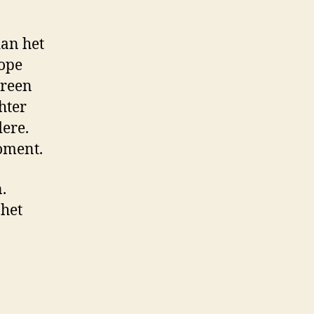
dan het
kope
ereen
hter
ere.
oment.
.
 het