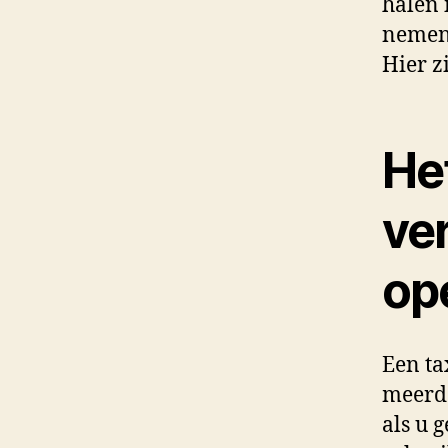
halen 
nemen 
Hier z
He
ve
op
Een ta
meerde
als u 