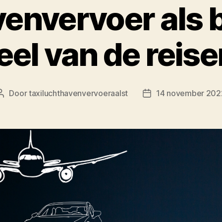
envervoer als b
el van de reise
Door
taxiluchthavenvervoeraalst
14 november 202
Bericht
Berichtdatum
auteur