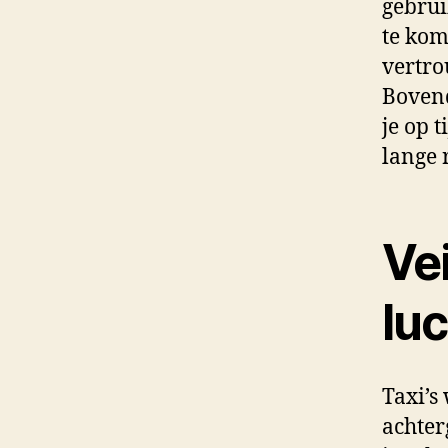
gebrui
te kom
vertro
Bovend
je op 
lange 
Vei
lu
Taxi’s
achter