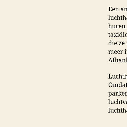
Een a
luchth
huren 
taxidi
die ze
meer i
Afhank
Luchth
Omdat 
parker
luchtv
luchth